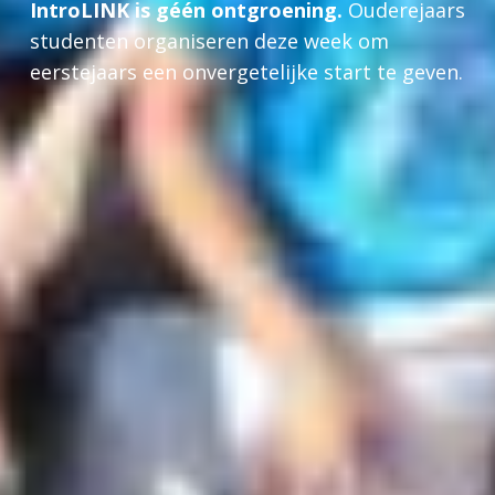
IntroLINK is géén ontgroening.
Ouderejaars
studenten organiseren deze week om
eerstejaars een onvergetelijke start te geven.