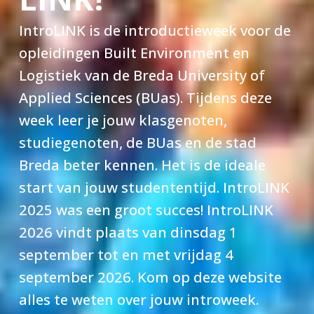
IntroLINK is de introductieweek voor de
opleidingen Built Environment en
Logistiek van de Breda University of
Applied Sciences (BUas). Tijdens deze
week leer je jouw klasgenoten,
studiegenoten, de BUas en de stad
Breda beter kennen. Het is de ideale
start van jouw studententijd. IntroLINK
2025 was een groot succes! IntroLINK
2026 vindt plaats van dinsdag 1
september tot en met vrijdag 4
september 2026. Kom op deze website
alles te weten over jouw introweek.