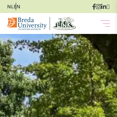
NL
EN